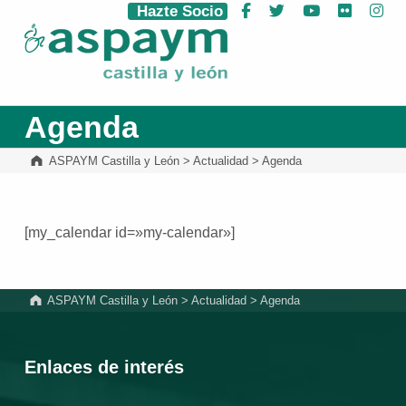
Hazte Socio
Facebook
Twitter
YouTube
Flickr
Ins
ASPAYM Castilla y León
Agenda
ASPAYM Castilla y León
>
Actualidad
>
Agenda
[my_calendar id=»my-calendar»]
Volver a la navegación principal
ASPAYM Castilla y León
>
Actualidad
>
Agenda
Enlaces de interés