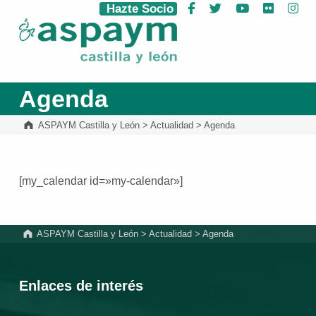
Hazte Socio
Facebook
Twitter
YouTube
Flickr
Ins
ASPAYM Castilla y León
Agenda
ASPAYM Castilla y León
>
Actualidad
>
Agenda
[my_calendar id=»my-calendar»]
Volver a la navegación principal
ASPAYM Castilla y León
>
Actualidad
>
Agenda
Enlaces de interés