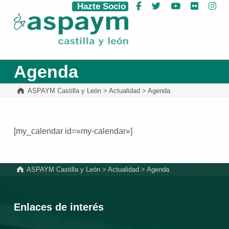
Hazte Socio
Facebook
Twitter
YouTube
Flickr
Ins
ASPAYM Castilla y León
Agenda
ASPAYM Castilla y León
>
Actualidad
>
Agenda
[my_calendar id=»my-calendar»]
Volver a la navegación principal
ASPAYM Castilla y León
>
Actualidad
>
Agenda
Enlaces de interés