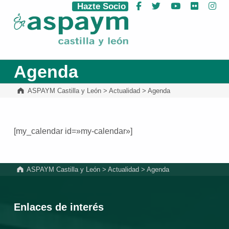
Hazte Socio
Facebook
Twitter
YouTube
Flickr
Ins
ASPAYM Castilla y León
Agenda
ASPAYM Castilla y León
>
Actualidad
>
Agenda
[my_calendar id=»my-calendar»]
Volver a la navegación principal
ASPAYM Castilla y León
>
Actualidad
>
Agenda
Enlaces de interés