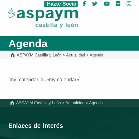
Hazte Socio
Facebook
Twitter
YouTube
Flickr
Ins
ASPAYM Castilla y León
Agenda
ASPAYM Castilla y León
>
Actualidad
>
Agenda
[my_calendar id=»my-calendar»]
Volver a la navegación principal
ASPAYM Castilla y León
>
Actualidad
>
Agenda
Enlaces de interés