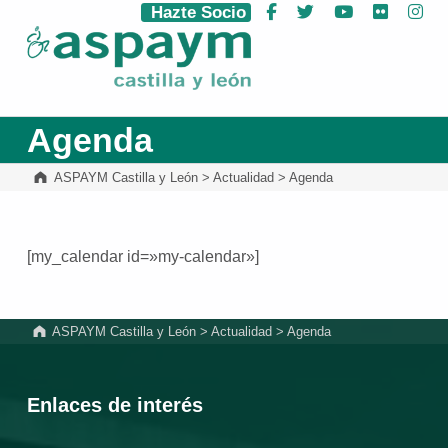
Hazte Socio
Facebook
Twitter
YouTube
Flickr
Ins
ASPAYM Castilla y León
Agenda
ASPAYM Castilla y León
>
Actualidad
>
Agenda
[my_calendar id=»my-calendar»]
Volver a la navegación principal
ASPAYM Castilla y León
>
Actualidad
>
Agenda
Enlaces de interés