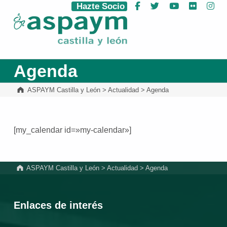
Hazte Socio
Facebook
Twitter
YouTube
Flickr
Ins
ASPAYM Castilla y León
Agenda
ASPAYM Castilla y León
>
Actualidad
>
Agenda
[my_calendar id=»my-calendar»]
Volver a la navegación principal
ASPAYM Castilla y León
>
Actualidad
>
Agenda
Enlaces de interés