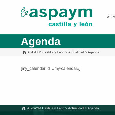
ASPAYM Castilla y León
ASP
Agenda
ASPAYM Castilla y León
>
Actualidad
>
Agenda
[my_calendar id=»my-calendar»]
Volver a la navegación principal
ASPAYM Castilla y León
>
Actualidad
>
Agenda