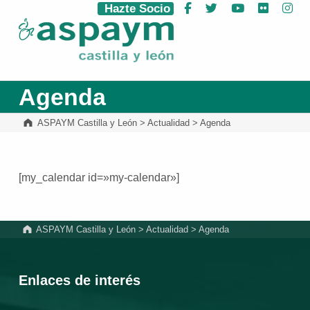
Hazte Socio
Facebook
Twitter
YouTube
Flickr
Ins
ASPAYM Castilla y León
Agenda
ASPAYM Castilla y León
>
Actualidad
>
Agenda
[my_calendar id=»my-calendar»]
Volver a la navegación principal
ASPAYM Castilla y León
>
Actualidad
>
Agenda
Enlaces de interés