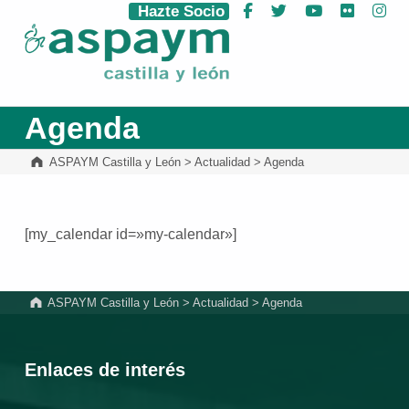
Hazte Socio
Facebook
Twitter
YouTube
Flickr
Ins
ASPAYM Castilla y León
Agenda
ASPAYM Castilla y León
>
Actualidad
>
Agenda
[my_calendar id=»my-calendar»]
Volver a la navegación principal
ASPAYM Castilla y León
>
Actualidad
>
Agenda
Enlaces de interés