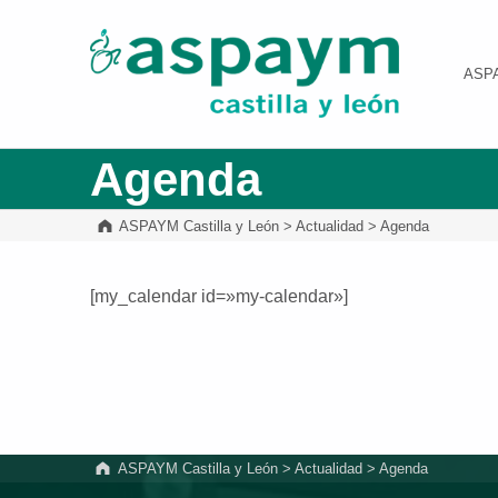
ASPAYM Castilla y León
ASP
Agenda
ASPAYM Castilla y León
>
Actualidad
>
Agenda
[my_calendar id=»my-calendar»]
Volver a la navegación principal
ASPAYM Castilla y León
>
Actualidad
>
Agenda