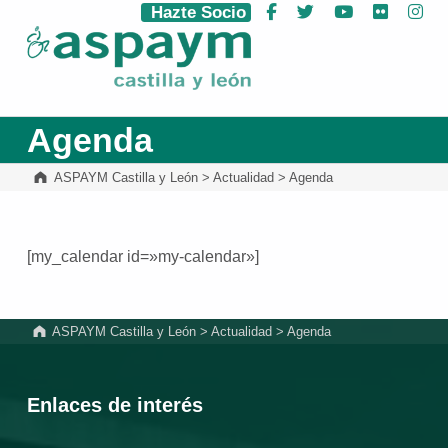
Hazte Socio
Facebook
Twitter
YouTube
Flickr
Ins
ASPAYM Castilla y León
Agenda
ASPAYM Castilla y León
>
Actualidad
>
Agenda
[my_calendar id=»my-calendar»]
Volver a la navegación principal
ASPAYM Castilla y León
>
Actualidad
>
Agenda
Enlaces de interés