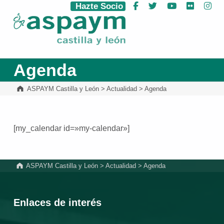
Hazte Socio
Facebook
Twitter
YouTube
Flickr
Ins
ASPAYM Castilla y León
Agenda
ASPAYM Castilla y León
>
Actualidad
>
Agenda
[my_calendar id=»my-calendar»]
Volver a la navegación principal
ASPAYM Castilla y León
>
Actualidad
>
Agenda
Enlaces de interés