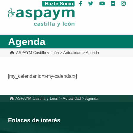
Hazte Socio
Facebook
Twitter
YouTube
Flickr
Ins
ASPAYM Castilla y León
Agenda
ASPAYM Castilla y León
>
Actualidad
>
Agenda
[my_calendar id=»my-calendar»]
Volver a la navegación principal
ASPAYM Castilla y León
>
Actualidad
>
Agenda
Enlaces de interés