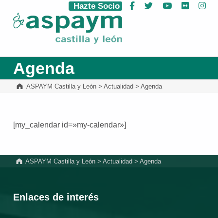
Hazte Socio
Facebook
Twitter
YouTube
Flickr
Ins
ASPAYM Castilla y León
Agenda
ASPAYM Castilla y León
>
Actualidad
>
Agenda
[my_calendar id=»my-calendar»]
Volver a la navegación principal
ASPAYM Castilla y León
>
Actualidad
>
Agenda
Enlaces de interés