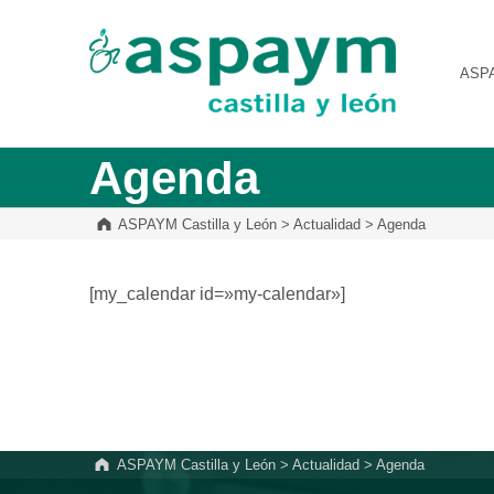
ASPAYM Castilla y León
ASP
Agenda
ASPAYM Castilla y León
>
Actualidad
>
Agenda
[my_calendar id=»my-calendar»]
Volver a la navegación principal
ASPAYM Castilla y León
>
Actualidad
>
Agenda