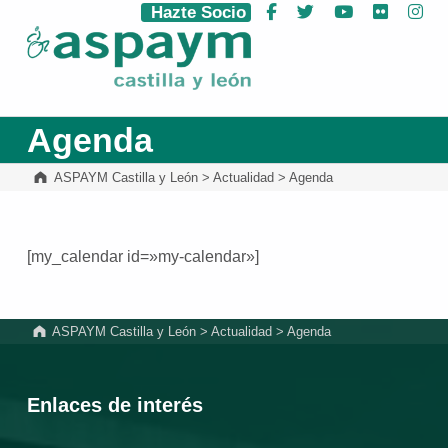
Hazte Socio
Facebook
Twitter
YouTube
Flickr
Ins
ASPAYM Castilla y León
Agenda
ASPAYM Castilla y León
>
Actualidad
>
Agenda
[my_calendar id=»my-calendar»]
Volver a la navegación principal
ASPAYM Castilla y León
>
Actualidad
>
Agenda
Enlaces de interés