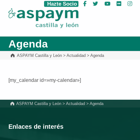
Hazte Socio
Facebook
Twitter
YouTube
Flickr
Ins
ASPAYM Castilla y León
Agenda
ASPAYM Castilla y León
>
Actualidad
>
Agenda
[my_calendar id=»my-calendar»]
Volver a la navegación principal
ASPAYM Castilla y León
>
Actualidad
>
Agenda
Enlaces de interés