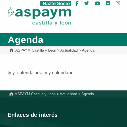
Hazte Socio
Facebook
Twitter
YouTube
Flickr
Ins
ASPAYM Castilla y León
Agenda
ASPAYM Castilla y León
>
Actualidad
>
Agenda
[my_calendar id=»my-calendar»]
Volver a la navegación principal
ASPAYM Castilla y León
>
Actualidad
>
Agenda
Enlaces de interés