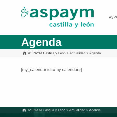
ASPAYM Castilla y León
ASP
Agenda
ASPAYM Castilla y León
>
Actualidad
>
Agenda
[my_calendar id=»my-calendar»]
Volver a la navegación principal
ASPAYM Castilla y León
>
Actualidad
>
Agenda