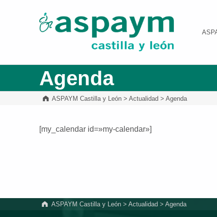
ASPAYM Castilla y León
ASP
Agenda
ASPAYM Castilla y León
>
Actualidad
>
Agenda
[my_calendar id=»my-calendar»]
Volver a la navegación principal
ASPAYM Castilla y León
>
Actualidad
>
Agenda