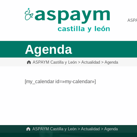
ASPAYM Castilla y León
ASP
Agenda
ASPAYM Castilla y León
>
Actualidad
>
Agenda
[my_calendar id=»my-calendar»]
Volver a la navegación principal
ASPAYM Castilla y León
>
Actualidad
>
Agenda