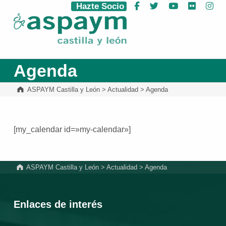
Hazte Socio
Facebook
Twitter
YouTube
Flickr
Ins
ASPAYM Castilla y León
Agenda
ASPAYM Castilla y León
>
Actualidad
>
Agenda
[my_calendar id=»my-calendar»]
Volver a la navegación principal
ASPAYM Castilla y León
>
Actualidad
>
Agenda
Enlaces de interés