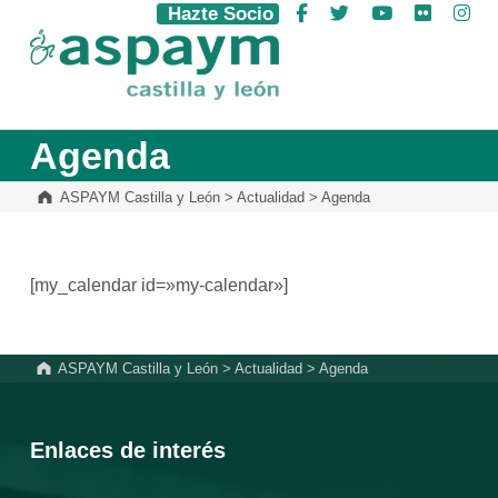
Hazte Socio
Facebook
Twitter
YouTube
Flickr
Ins
ASPAYM Castilla y León
Agenda
ASPAYM Castilla y León
>
Actualidad
>
Agenda
[my_calendar id=»my-calendar»]
Volver a la navegación principal
ASPAYM Castilla y León
>
Actualidad
>
Agenda
Enlaces de interés