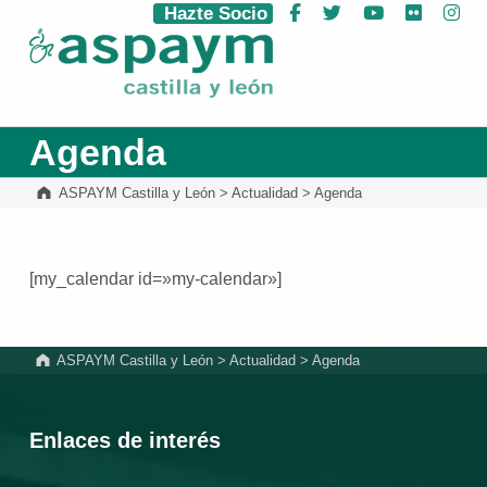
Hazte Socio
Facebook
Twitter
YouTube
Flickr
Ins
ASPAYM Castilla y León
Agenda
ASPAYM Castilla y León
>
Actualidad
>
Agenda
[my_calendar id=»my-calendar»]
Volver a la navegación principal
ASPAYM Castilla y León
>
Actualidad
>
Agenda
Enlaces de interés