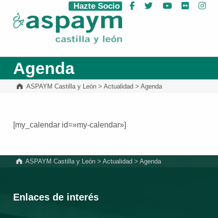
Hazte Socio
Facebook
Twitter
YouTube
Flickr
Ins
ASPAYM Castilla y León
Agenda
ASPAYM Castilla y León
>
Actualidad
>
Agenda
[my_calendar id=»my-calendar»]
Volver a la navegación principal
ASPAYM Castilla y León
>
Actualidad
>
Agenda
Enlaces de interés