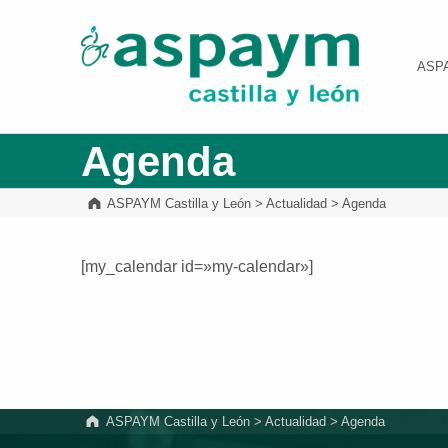
ASPAYM Castilla y León
ASP
Agenda
ASPAYM Castilla y León
>
Actualidad
>
Agenda
[my_calendar id=»my-calendar»]
Volver a la navegación principal
ASPAYM Castilla y León
>
Actualidad
>
Agenda