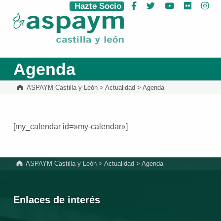
Hazte Socio
Facebook
Twitter
YouTube
Flickr
Ins
ASPAYM Castilla y León
Agenda
ASPAYM Castilla y León
>
Actualidad
>
Agenda
[my_calendar id=»my-calendar»]
Volver a la navegación principal
ASPAYM Castilla y León
>
Actualidad
>
Agenda
Enlaces de interés