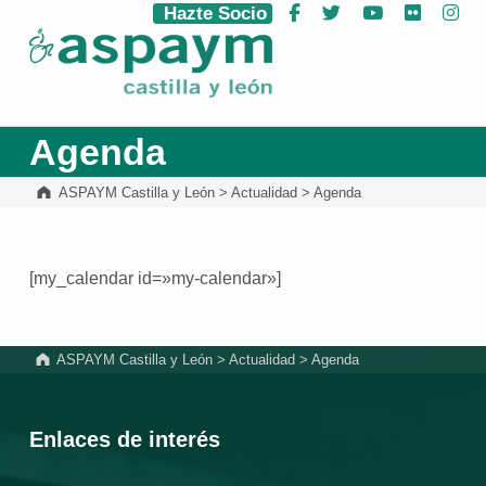
Hazte Socio
Facebook
Twitter
YouTube
Flickr
Ins
ASPAYM Castilla y León
Agenda
ASPAYM Castilla y León
>
Actualidad
>
Agenda
[my_calendar id=»my-calendar»]
Volver a la navegación principal
ASPAYM Castilla y León
>
Actualidad
>
Agenda
Enlaces de interés