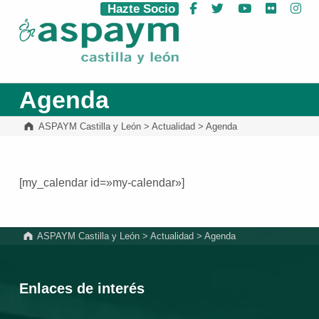
Hazte Socio
Facebook
Twitter
YouTube
Flickr
Ins
ASPAYM Castilla y León
Agenda
ASPAYM Castilla y León
>
Actualidad
>
Agenda
[my_calendar id=»my-calendar»]
Volver a la navegación principal
ASPAYM Castilla y León
>
Actualidad
>
Agenda
Enlaces de interés