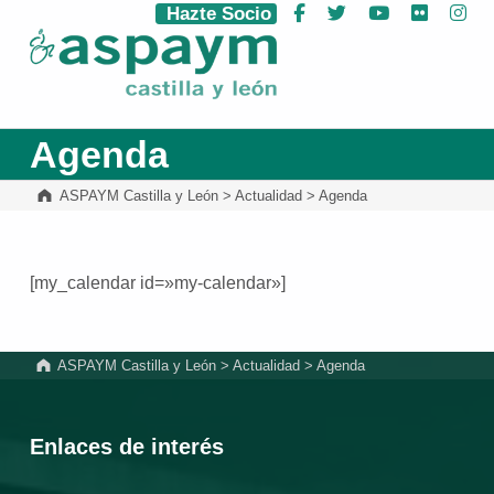
Hazte Socio
Facebook
Twitter
YouTube
Flickr
Ins
ASPAYM Castilla y León
Agenda
ASPAYM Castilla y León
>
Actualidad
>
Agenda
[my_calendar id=»my-calendar»]
Volver a la navegación principal
ASPAYM Castilla y León
>
Actualidad
>
Agenda
Enlaces de interés