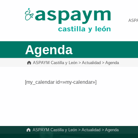
ASPAYM Castilla y León
ASP
Agenda
ASPAYM Castilla y León
>
Actualidad
>
Agenda
[my_calendar id=»my-calendar»]
Volver a la navegación principal
ASPAYM Castilla y León
>
Actualidad
>
Agenda