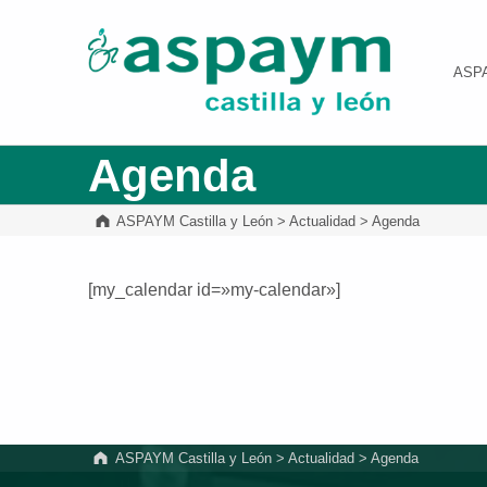
ASPAYM Castilla y León
ASP
Agenda
ASPAYM Castilla y León
>
Actualidad
>
Agenda
[my_calendar id=»my-calendar»]
Volver a la navegación principal
ASPAYM Castilla y León
>
Actualidad
>
Agenda