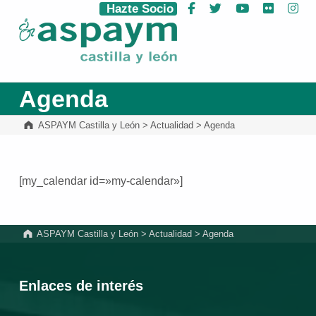
Hazte Socio
Facebook
Twitter
YouTube
Flickr
Ins
ASPAYM Castilla y León
Agenda
ASPAYM Castilla y León
>
Actualidad
>
Agenda
[my_calendar id=»my-calendar»]
Volver a la navegación principal
ASPAYM Castilla y León
>
Actualidad
>
Agenda
Enlaces de interés