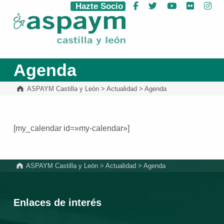
Hazte Socio
Facebook
Twitter
YouTube
Flickr
Ins
ASPAYM Castilla y León
Agenda
ASPAYM Castilla y León
>
Actualidad
>
Agenda
[my_calendar id=»my-calendar»]
Volver a la navegación principal
ASPAYM Castilla y León
>
Actualidad
>
Agenda
Enlaces de interés