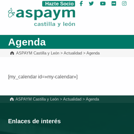
Hazte Socio
Facebook
Twitter
YouTube
Flickr
Ins
ASPAYM Castilla y León
Agenda
ASPAYM Castilla y León
>
Actualidad
>
Agenda
[my_calendar id=»my-calendar»]
Volver a la navegación principal
ASPAYM Castilla y León
>
Actualidad
>
Agenda
Enlaces de interés