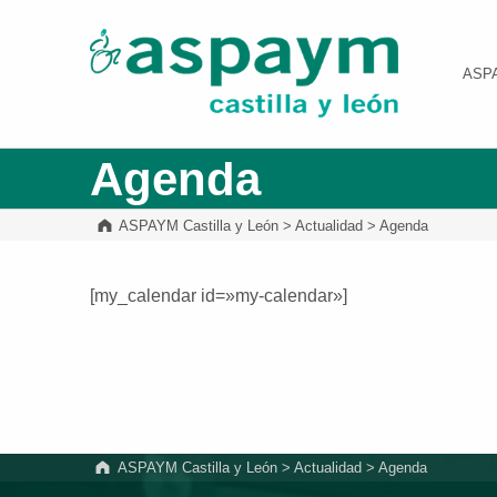
ASPAYM Castilla y León
ASP
Agenda
ASPAYM Castilla y León
>
Actualidad
>
Agenda
[my_calendar id=»my-calendar»]
Volver a la navegación principal
ASPAYM Castilla y León
>
Actualidad
>
Agenda