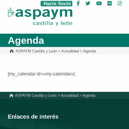
Hazte Socio
Facebook
Twitter
YouTube
Flickr
Ins
ASPAYM Castilla y León
Agenda
ASPAYM Castilla y León
>
Actualidad
>
Agenda
[my_calendar id=»my-calendar»]
Volver a la navegación principal
ASPAYM Castilla y León
>
Actualidad
>
Agenda
Enlaces de interés