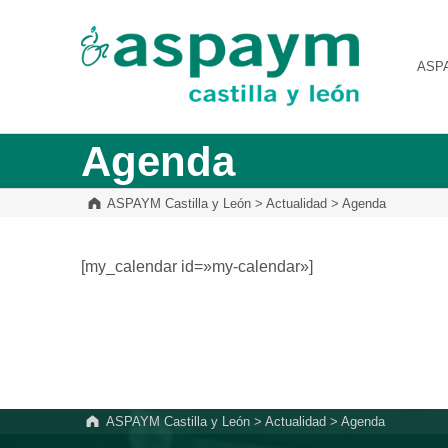
ASPAYM Castilla y León
ASP
Agenda
ASPAYM Castilla y León
>
Actualidad
>
Agenda
[my_calendar id=»my-calendar»]
Volver a la navegación principal
ASPAYM Castilla y León
>
Actualidad
>
Agenda