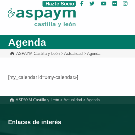
Hazte Socio
Facebook
Twitter
YouTube
Flickr
Ins
ASPAYM Castilla y León
Agenda
ASPAYM Castilla y León
>
Actualidad
>
Agenda
[my_calendar id=»my-calendar»]
Volver a la navegación principal
ASPAYM Castilla y León
>
Actualidad
>
Agenda
Enlaces de interés