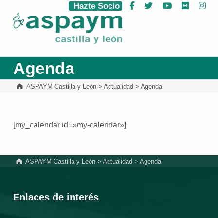
Hazte Socio
Facebook
Twitter
YouTube
Flickr
Ins
ASPAYM Castilla y León
Agenda
ASPAYM Castilla y León
>
Actualidad
>
Agenda
[my_calendar id=»my-calendar»]
Volver a la navegación principal
ASPAYM Castilla y León
>
Actualidad
>
Agenda
Enlaces de interés