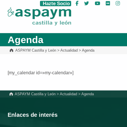
Hazte Socio
Facebook
Twitter
YouTube
Flickr
Ins
ASPAYM Castilla y León
Agenda
ASPAYM Castilla y León
>
Actualidad
>
Agenda
[my_calendar id=»my-calendar»]
Volver a la navegación principal
ASPAYM Castilla y León
>
Actualidad
>
Agenda
Enlaces de interés