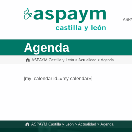
ASPAYM Castilla y León
ASP
Agenda
ASPAYM Castilla y León
>
Actualidad
>
Agenda
[my_calendar id=»my-calendar»]
Volver a la navegación principal
ASPAYM Castilla y León
>
Actualidad
>
Agenda