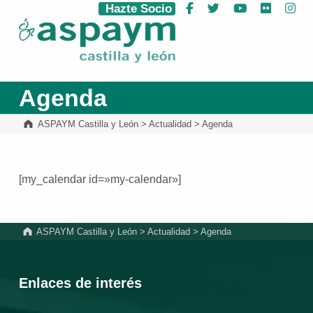
Hazte Socio
Facebook
Twitter
YouTube
Flickr
Ins
ASPAYM Castilla y León
Agenda
ASPAYM Castilla y León
>
Actualidad
>
Agenda
[my_calendar id=»my-calendar»]
Volver a la navegación principal
ASPAYM Castilla y León
>
Actualidad
>
Agenda
Enlaces de interés