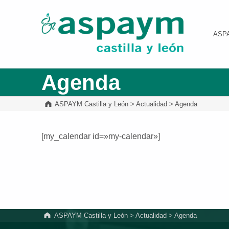
ASPAYM Castilla y León
ASP
Agenda
ASPAYM Castilla y León
>
Actualidad
>
Agenda
[my_calendar id=»my-calendar»]
Volver a la navegación principal
ASPAYM Castilla y León
>
Actualidad
>
Agenda