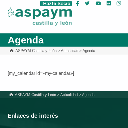
Hazte Socio
Facebook
Twitter
YouTube
Flickr
Ins
ASPAYM Castilla y León
Agenda
ASPAYM Castilla y León
>
Actualidad
>
Agenda
[my_calendar id=»my-calendar»]
Volver a la navegación principal
ASPAYM Castilla y León
>
Actualidad
>
Agenda
Enlaces de interés