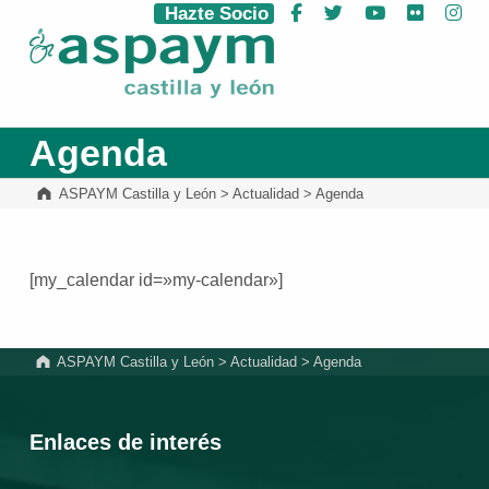
Hazte Socio
Facebook
Twitter
YouTube
Flickr
Ins
ASPAYM Castilla y León
Agenda
ASPAYM Castilla y León
>
Actualidad
>
Agenda
[my_calendar id=»my-calendar»]
Volver a la navegación principal
ASPAYM Castilla y León
>
Actualidad
>
Agenda
Enlaces de interés