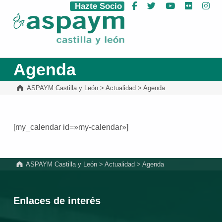
Hazte Socio
Facebook
Twitter
YouTube
Flickr
Ins
ASPAYM Castilla y León
Agenda
ASPAYM Castilla y León
>
Actualidad
>
Agenda
[my_calendar id=»my-calendar»]
Volver a la navegación principal
ASPAYM Castilla y León
>
Actualidad
>
Agenda
Enlaces de interés