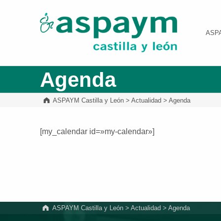
ASPAYM Castilla y León
ASP
Agenda
ASPAYM Castilla y León
>
Actualidad
>
Agenda
[my_calendar id=»my-calendar»]
Volver a la navegación principal
ASPAYM Castilla y León
>
Actualidad
>
Agenda