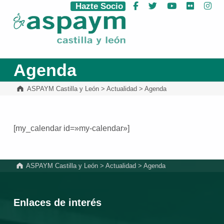
Hazte Socio
Facebook
Twitter
YouTube
Flickr
Ins
ASPAYM Castilla y León
Agenda
ASPAYM Castilla y León
>
Actualidad
>
Agenda
[my_calendar id=»my-calendar»]
Volver a la navegación principal
ASPAYM Castilla y León
>
Actualidad
>
Agenda
Enlaces de interés